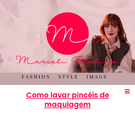
Como lavar pincéis de
maquiagem
Marcéli
4 de julho de 2016
BELEZA
0
comentários