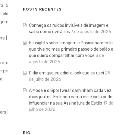
a, 5
POSTS RECENTES
 ele
agem
Conheça os ruídos invisíveis de imagem e
saiba como evitá-los
7 de agosto de 2026
5 insights sobre Imagem e Posicionamento
que tive no meu primeiro passeio de balão e
que quero compartilhar com você
3 de
agosto de 2026
vre e
orpo
O dia em que eu odiei o look que eu usei
25
a.
de julho de 2026
A Moda e o Sportwear caminham cada vez
mais juntos. Entenda como esse ciclo pode
influenciar na sua Assinatura de Estilo
19 de
julho de 2026
BIO