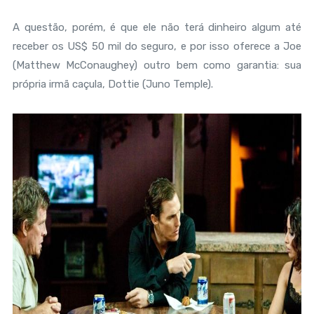
A questão, porém, é que ele não terá dinheiro algum até
receber os US$ 50 mil do seguro, e por isso oferece a Joe
(Matthew McConaughey) outro bem como garantia: sua
própria irmã caçula, Dottie (Juno Temple).