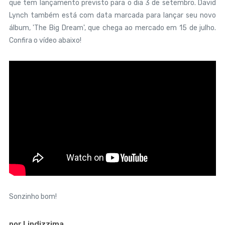
que tem lançamento previsto para o dia 3 de setembro. David
Lynch também está com data marcada para lançar seu novo
álbum, 'The Big Dream', que chega ao mercado em 15 de julho.
Confira o vídeo abaixo!
Sonzinho bom!
por Lindizzima