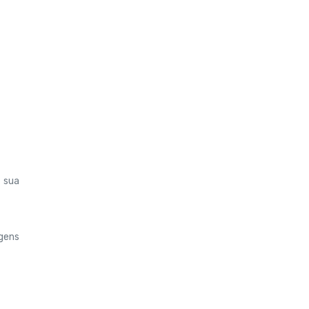
a sua
agens