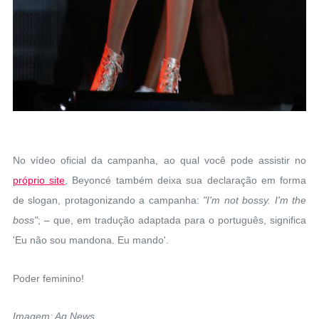
No vídeo oficial da campanha, ao qual você pode assistir no
próprio site
, Beyoncé também deixa sua declaração em forma
de slogan, protagonizando a campanha:
"I'm not bossy. I'm the
boss"
; – que, em tradução adaptada para o português, significa
'Eu não sou mandona. Eu mando'.
Poder feminino!
Imagem: Ag News.