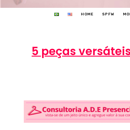
HOME
SPFW
MO
5 peças versátei
Marc