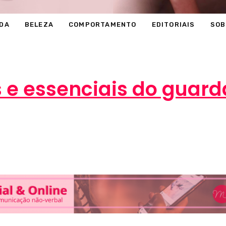
DA
BELEZA
COMPORTAMENTO
EDITORIAIS
SOB
s e essenciais do guar
éli
22 de agosto de 2016
MODA
0 comen