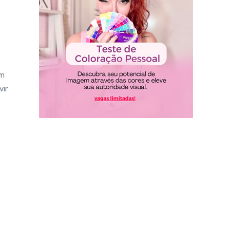
ém
vir