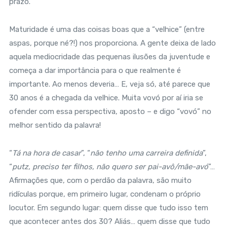
prazo.
Maturidade é uma das coisas boas que a “velhice” (entre
aspas, porque né?!) nos proporciona. A gente deixa de lado
aquela mediocridade das pequenas ilusões da juventude e
começa a dar importância para o que realmente é
importante. Ao menos deveria… E, veja só, até parece que
30 anos é a chegada da velhice. Muita vovó por aí iria se
ofender com essa perspectiva, aposto – e digo “vovó” no
melhor sentido da palavra!
“
Tá na hora de casar
”, “
não tenho uma carreira definida
”,
“
putz, preciso ter filhos, não quero ser pai-avô/mãe-avó
”…
Afirmações que, com o perdão da palavra, são muito
ridículas porque, em primeiro lugar, condenam o próprio
locutor. Em segundo lugar: quem disse que tudo isso tem
que acontecer antes dos 30? Aliás… quem disse que tudo