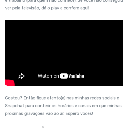
e trabalho (para quem não conhece). Se você não conseguiu
ver pela televisão, dá o play e confere aqui!
Gostou? Então fique atento(a) nas minhas redes sociais e
Snapchat para conferir os horários e canais em que minhas
próximas gravações vão ao ar. Espero vocês!