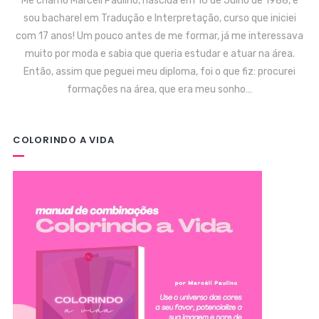
Me chamo Marcéli Paulino, nascida em 16 de Julho de 1988, e
sou bacharel em Tradução e Interpretação, curso que iniciei
com 17 anos! Um pouco antes de me formar, já me interessava
muito por moda e sabia que queria estudar e atuar na área.
Então, assim que peguei meu diploma, foi o que fiz: procurei
formações na área, que era meu sonho…
COLORINDO A VIDA