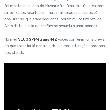
foi montada ao lado do Museu Afro-Brasileiro. Os ares mais
sintetizados resultou em mais praticidade na disposição
dos
stands
, que eram pequenos, porém muito interativos.
Além disto, a sala de desfiles se resumiu a uma, apenas.
No meu
VLOG SPFWtransN42
vocês conferem uma prévia
do que foi estar lá dentro e de algumas interações bacanas
dos stands.